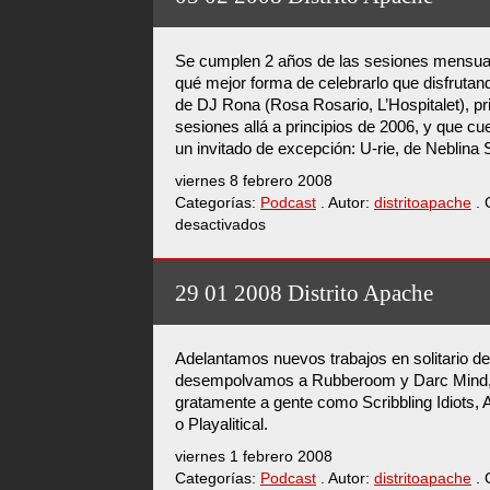
Distrito
Apache
Se cumplen 2 años de las sesiones mensual
qué mejor forma de celebrarlo que disfrutan
de DJ Rona (Rosa Rosario, L’Hospitalet), pr
sesiones allá a principios de 2006, y que cu
un invitado de excepción: U-rie, de Neblina
viernes 8 febrero 2008
Categorías:
Podcast
. Autor:
distritoapache
. 
desactivados
en
05
02
2008
29 01 2008 Distrito Apache
Distrito
Apache
Adelantamos nuevos trabajos en solitario d
desempolvamos a Rubberoom y Darc Mind,
gratamente a gente como Scribbling Idiots,
o Playalitical.
viernes 1 febrero 2008
Categorías:
Podcast
. Autor:
distritoapache
. 