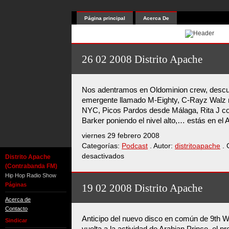
Página principal
Acerca De
26 02 2008 Distrito Apache
Nos adentramos en Oldominion crew, descu
emergente llamado M-Eighty, C-Rayz Walz n
NYC, Picos Pardos desde Málaga, Rita J co
Barker poniendo el nivel alto,… estás en el A
viernes 29 febrero 2008
Categorías:
Podcast
. Autor:
distritoapache
. 
desactivados
en
Distrito Apache
26
(Contrabanda FM)
02
Hip Hop Radio Show
2008
Páginas
19 02 2008 Distrito Apache
Distrito
Acerca de
Apache
Contacto
Anticipo del nuevo disco en común de 9th W
Sindicar
vuelta a la actividad de Arabian Prince, el pro