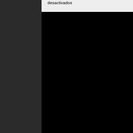
desactivados
en
29
01
2008
Distrito
Apache