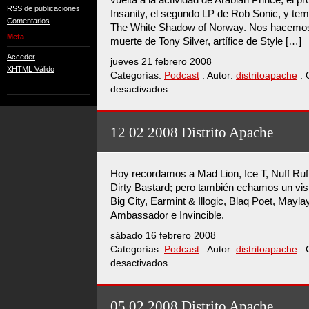
RSS de publicaciones
Insanity, el segundo LP de Rob Sonic, y te
Comentarios
The White Shadow of Norway. Nos hacemos
Meta
muerte de Tony Silver, artífice de Style […]
Acceder
jueves 21 febrero 2008
XHTML Válido
Categorías:
Podcast
. Autor:
distritoapache
. 
desactivados
en
19
02
2008
12 02 2008 Distrito Apache
Distrito
Apache
Hoy recordamos a Mad Lion, Ice T, Nuff Ruff
Dirty Bastard; pero también echamos un vis
Big City, Earmint & Illogic, Blaq Poet, Mayla
Ambassador e Invincible.
sábado 16 febrero 2008
Categorías:
Podcast
. Autor:
distritoapache
. 
desactivados
en
12
02
2008
05 02 2008 Distrito Apache