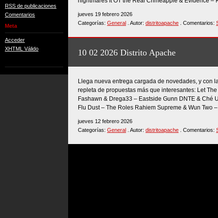
nightmares ft OT the Real Crimeapple & Evidence – K
RSS de publicaciones
jueves 19 febrero 2026
Comentarios
Categorías:
General
. Autor:
distritoapache
. Comentarios:
Meta
Acceder
XHTML Válido
10 02 2026 Distrito Apache
Llega nueva entrega cargada de novedades, y con l
repleta de propuestas más que interesantes: Let The
Fashawn & Drega33 – Eastside Gunn DNTE & Ché Un
Flu Dust – The Roles Rahiem Supreme & Wun Two – 
jueves 12 febrero 2026
Categorías:
General
. Autor:
distritoapache
. Comentarios: