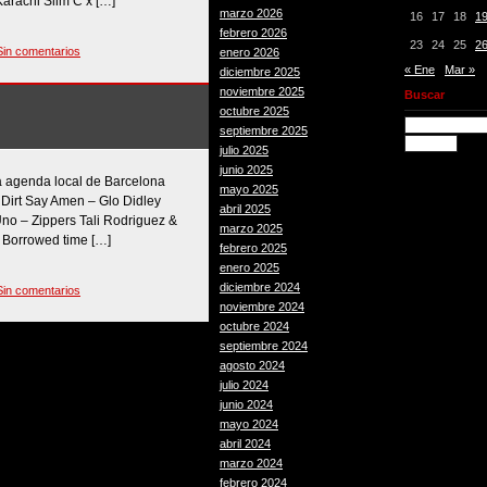
arachi Slim C x […]
marzo 2026
16
17
18
1
febrero 2026
23
24
25
2
Sin comentarios
enero 2026
« Ene
Mar »
diciembre 2025
noviembre 2025
Buscar
octubre 2025
septiembre 2025
julio 2025
junio 2025
a agenda local de Barcelona
mayo 2025
 Dirt Say Amen – Glo Didley
abril 2025
o – Zippers Tali Rodriguez &
marzo 2025
Borrowed time […]
febrero 2025
enero 2025
diciembre 2024
Sin comentarios
noviembre 2024
octubre 2024
septiembre 2024
agosto 2024
julio 2024
junio 2024
mayo 2024
abril 2024
marzo 2024
febrero 2024