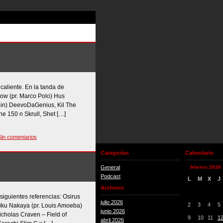
caliente. En la tanda de
ow (pr. Marco Polo) Hus
gpin) DeevoDaGenius, Kil The
ne 150 n Skrull, Shet […]
Sin comentarios
Categorías
Calendario
General
febrero 2026
Podcast
L
M
X
J
Archivos
siguientes referencias: Osirus
julio 2026
2
3
4
5
jiku Nakaya (pr. Louis Amoeba)
junio 2026
cholas Craven – Field of
9
10
11
1
abril 2026