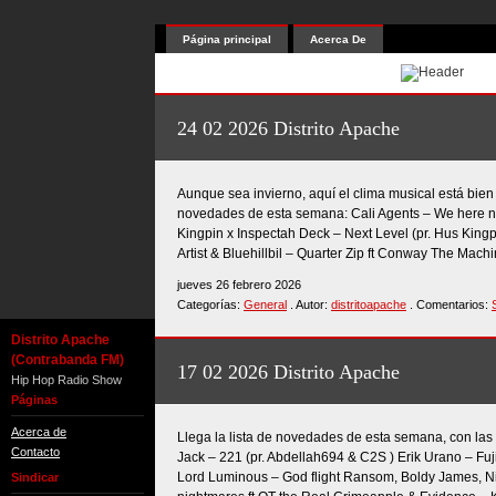
Página principal
Acerca De
24 02 2026 Distrito Apache
Aunque sea invierno, aquí el clima musical está bien 
novedades de esta semana: Cali Agents – We here n
Kingpin x Inspectah Deck – Next Level (pr. Hus Kin
Artist & Bluehillbil – Quarter Zip ft Conway The Machi
jueves 26 febrero 2026
Categorías:
General
. Autor:
distritoapache
. Comentarios:
Distrito Apache
(Contrabanda FM)
17 02 2026 Distrito Apache
Hip Hop Radio Show
Páginas
Acerca de
Llega la lista de novedades de esta semana, con las 
Contacto
Jack – 221 (pr. Abdellah694 & C2S ) Erik Urano – Fu
Lord Luminous – God flight Ransom, Boldy James, Ni
Sindicar