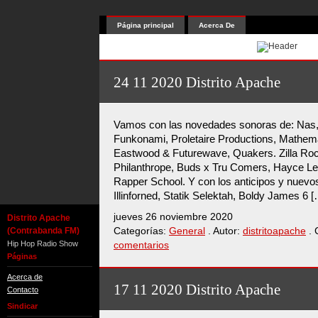
Página principal
Acerca De
24 11 2020 Distrito Apache
Vamos con las novedades sonoras de: Nas
Funkonami, Proletaire Productions, Mathema
Eastwood & Futurewave, Quakers. Zilla Ro
Philanthrope, Buds x Tru Comers, Hayce Le
Rapper School. Y con los anticipos y nuevo
Illinforned, Statik Selektah, Boldy James 6 
jueves 26 noviembre 2020
Distrito Apache
(Contrabanda FM)
Categorías:
General
. Autor:
distritoapache
. 
Hip Hop Radio Show
comentarios
Páginas
Acerca de
17 11 2020 Distrito Apache
Contacto
Sindicar