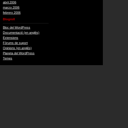
abril 2006
marzo 2006
febrero 2006
Blogroll
Bloc del WordPress
Documentació (en anglès)
Extensions
Fòrums de suport
Opinions (en anglès)
Planeta del WordPress
Temes