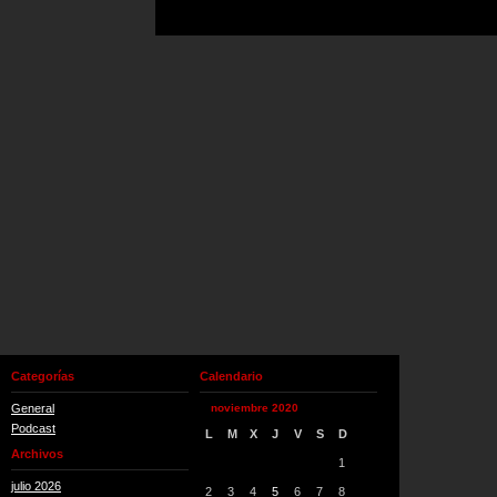
Categorías
Calendario
General
noviembre 2020
Podcast
L
M
X
J
V
S
D
Archivos
1
julio 2026
2
3
4
5
6
7
8