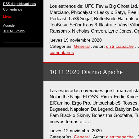
RSS de publicaciones
Los estrenos de: UFO Fev & Big Ghost Ltd, 
Comentarios
Marciano, Phlocalyst x Lesky x Satyr, Flee 
Meta
Podcast, La$$ Suga’, ButterKnife Haircuts x
TooBusy, Señor Kaos & Illastrate, Vinyl Vill
Acceder
Ransom x Nicholas Craven, Lyric Jones, O
XHTML Válido
jueves 19 noviembre 2020
Categorías:
General
. Autor:
distritoapache
. 
comentarios
10 11 2020 Distrito Apache
Las esperadas novedades que firman artis
Nolan the Ninja, FLOSS. Rim x Eddie Kaine
ElCamino, Ergo Pro, Untouchable$, Tosses,
Bugseed, Napoleon Da Legend, Babylon De
Fam Black x Skinny Bonez tha Godfatha, T
nuevos temas o […]
jueves 12 noviembre 2020
Categorías:
General
. Autor:
distritoapache
. 