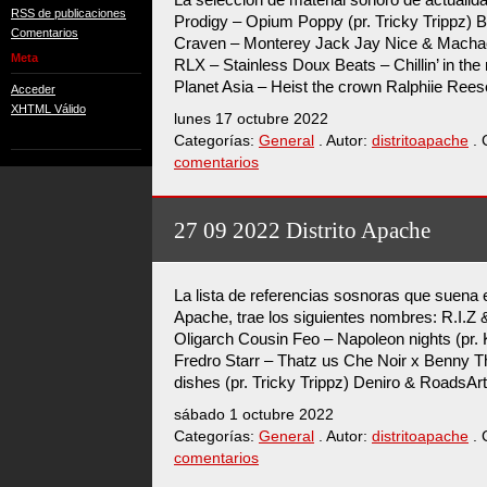
RSS de publicaciones
Prodigy – Opium Poppy (pr. Tricky Trippz)
Comentarios
Craven – Monterey Jack Jay Nice & Machach
Meta
RLX – Stainless Doux Beats – Chillin’ in 
Planet Asia – Heist the crown Ralphiie Rees
Acceder
XHTML Válido
lunes 17 octubre 2022
Categorías:
General
. Autor:
distritoapache
. 
comentarios
27 09 2022 Distrito Apache
La lista de referencias sosnoras que suena 
Apache, trae los siguientes nombres: R.I.
Oligarch Cousin Feo – Napoleon nights (pr
Fredro Starr – Thatz us Che Noir x Benny 
dishes (pr. Tricky Trippz) Deniro & RoadsAr
sábado 1 octubre 2022
Categorías:
General
. Autor:
distritoapache
. 
comentarios