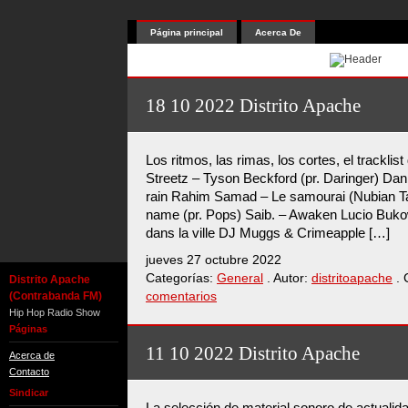
Página principal
Acerca De
18 10 2022 Distrito Apache
Los ritmos, las rimas, los cortes, el trackl
Streetz – Tyson Beckford (pr. Daringer) Da
rain Rahim Samad – Le samourai (Nubian T
name (pr. Pops) Saib. – Awaken Lucio Buko
dans la ville DJ Muggs & Crimeapple […]
jueves 27 octubre 2022
Categorías:
General
. Autor:
distritoapache
. 
Distrito Apache
(Contrabanda FM)
comentarios
Hip Hop Radio Show
Páginas
11 10 2022 Distrito Apache
Acerca de
Contacto
Sindicar
La selección de material sonoro de actualid