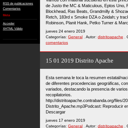
RSS de publicaciones
de Justo the MC & Maticulous, Eptos Uno, 
Comentarios
Blockhead, Ras Beats, Grandmilly & Shozae
Meta
Retch, 183rd x Smoke DZA o Zeidah; y trac
Robinson, Planit Hank, Petko Turner & Marc
Acceder
XHTML Válido
jueves 24 enero 2019
Categorías:
General
. Autor:
distritoapache
. 
comentarios
15 01 2019 Distrito Apache
Esta semana le toca la resumen estatal/nac
de diferentes procedencias geográficas, con
variados, destacando la presencia de varios
recopilatorios.
http://distritoapache.contrabanda.org/files/
Distrito_Apache.mp3Podcast: Reproducir en
Descargar
jueves 17 enero 2019
Categorías:
General
. Autor:
distritoapache
. 