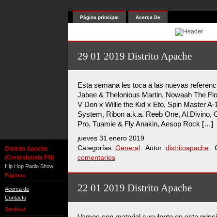
Página principal
Acerca De
29 01 2019 Distrito Apache
Esta semana les toca a las nuevas referenc
Jabee & Thelonious Martin, Nowaah The Flo
V Don x Willie the Kid x Eto, Spin Master A-
System, Ribon a.k.a. Reeb One, Al.Divino, 
Pro, Tuamie & Fly Anakin, Aesop Rock […]
jueves 31 enero 2019
Categorías:
General
. Autor:
distritoapache
. 
Distrito Apache
(Contrabanda FM)
comentarios
Hip Hop Radio Show
Páginas
22 01 2019 Distrito Apache
Acerca de
Contacto
Sindicar
Vamos con material suculento en este princ