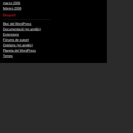
marzo 2006
febrero 2006
Blogroll
Bloc del WordPress
Documentació (en anglès)
Extensions
Fòrums de suport
Opinions (en anglès)
Planeta del WordPress
Temes