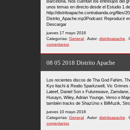
Barcelona. Nos cuentan los entresijos del g
unos temas en directo desde el Estudio 1 
http://distritoapache.contrabanda.org/files/
Distrito_Apache.mp3Podcast: Reproducir en
Descargar
jueves 17 mayo 2018
Categorías:
General
. Autor:
distritoapache
. 
comentarios
08 05 2018 Distrito Apache
Los recientes discos de Tha God Fahim, The
Kyo Itachi & Realio Sparkzwell, Vic Grimes 
Lateef, Daniel Son x Futurewave, Zamdane,
Husayn, Wiley, Adrian Younge, Verso o Maje
también tracks de ShazUno x BilMuzik, Stro
jueves 10 mayo 2018
Categorías:
General
. Autor:
distritoapache
. 
comentarios