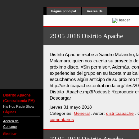
Página principal
Acerca De
29 05 2018 Distrito Apache
Distrito Apache recibe a Sandro Malandro, l
Malamara, quien nos cuenta su proyecto de 
próximo disco, «Sin permiso«. Además, c
experiencias del grupo en su faceta musical y
escuchamos algún anticipo de su próximo tr
http://distritoapache.contrabanda.org/files/
Distrito_Apache.mp3Podcast: Reproducir en
Distrito Apache
Descargar
(Contrabanda FM)
Hip Hop Radio Show
jueves 31 mayo 2018
Páginas
Categorías:
General
. Autor:
distritoapache
. 
comentarios
Acerca de
Contacto
Sindicar