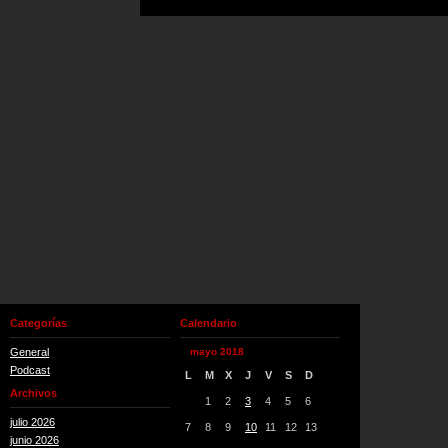
Categorías
Calendario
General
mayo 2018
Podcast
L
M
X
J
V
S
D
Archivos
1
2
3
4
5
6
julio 2026
7
8
9
10
11
12
13
junio 2026