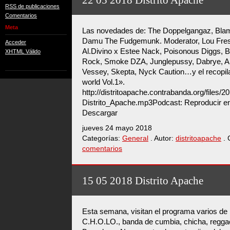
22 05 2018 Distrito Apache
RSS de publicaciones
Comentarios
Meta
Las novedades de: The Doppelgangaz, Bla
Damu The Fudgemunk. Moderator, Lou Fre
Acceder
Al.Divino x Estee Nack, Poisonous Diggs,
XHTML Válido
Rock, Smoke DZA, Junglepussy, Dabrye, A
Vessey, Skepta, Nyck Caution…y el recopil
world Vol.1».
http://distritoapache.contrabanda.org/files/
Distrito_Apache.mp3Podcast: Reproducir en
Descargar
jueves 24 mayo 2018
Categorías:
General
. Autor:
distritoapache
. 
comentarios
15 05 2018 Distrito Apache
Esta semana, visitan el programa varios d
C.H.O.LO., banda de cumbia, chicha, regga