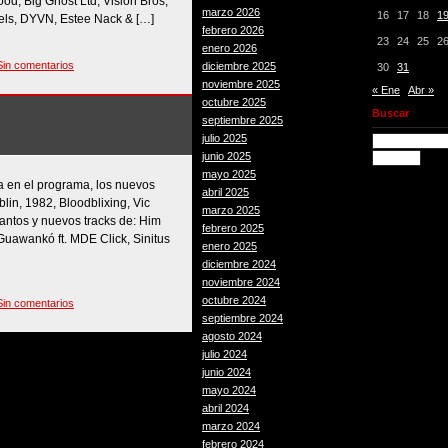
d, Big Ghost Ltd, Vision Bros,
marzo 2026
16
17
18
1
wels, DYVN, Estee Nack & […]
febrero 2026
23
24
25
2
enero 2026
Sin comentarios
diciembre 2025
30
31
noviembre 2025
« Ene
Abr »
octubre 2025
Buscar
septiembre 2025
julio 2025
junio 2025
mayo 2025
a en el programa, los nuevos
abril 2025
lin, 1982, Bloodblixing, Vic
marzo 2025
antos y nuevos tracks de: Him
febrero 2025
 Guawankó ft. MDE Click, Sinitus
enero 2025
diciembre 2024
noviembre 2024
octubre 2024
Sin comentarios
septiembre 2024
agosto 2024
julio 2024
junio 2024
mayo 2024
abril 2024
marzo 2024
febrero 2024