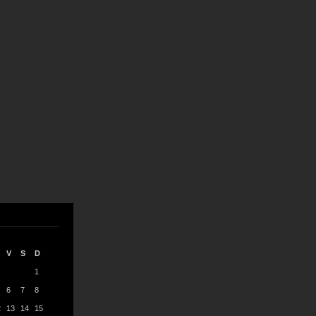
V
S
D
1
6
7
8
2
13
14
15