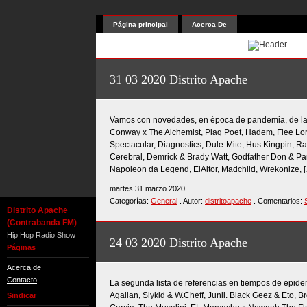
Página principal
Acerca De
31 03 2020 Distrito Apache
Vamos con novedades, en época de pandemia, de la
Conway x The Alchemist, Plaq Poet, Hadem, Flee Lor
Spectacular, Diagnostics, Dule-Mite, Hus Kingpin, 
Cerebral, Demrick & Brady Watt, Godfather Don & Pare
Napoleon da Legend, ElAitor, Madchild, Wrekonize, 
martes 31 marzo 2020
Categorías:
General
. Autor:
distritoapache
. Comentarios:
Distrito Apache
(Contrabanda FM)
Hip Hop Radio Show
24 03 2020 Distrito Apache
Páginas
Acerca de
Contacto
La segunda lista de referencias en tiempos de epid
Agallan, Slykid & W.Cheff, Junii. Black Geez & Eto, 
Sindicar