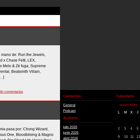
 mano de: Run the Jewels,
d x Chase Fetti, LEX,
Ras Melo & Zé fuga, Supreme
ntal, Beatsmith Villain,
[…]
Sin comentarios
Categorías
Calendario
General
marzo 2020
Podcast
L
M
X
J
Archivos
julio 2026
2
3
4
5
emia pasa por: Chong Wizard,
junio 2026
Brous One, Bloodblixing & Magno
9
10
11
1
abril 2026