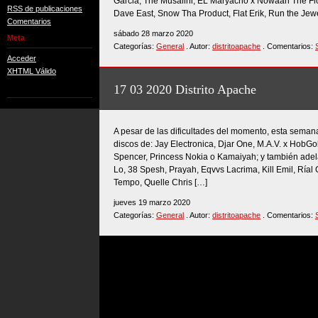
Garcia, The Musalini, EL Maryacho x Nowaah The Floo
RSS de publicaciones
Dave East, Snow Tha Product, Flat Erik, Run the Je
Comentarios
sábado 28 marzo 2020
Meta
Categorías:
General
. Autor:
distritoapache
. Comentarios:
Acceder
XHTML Válido
17 03 2020 Distrito Apache
A pesar de las dificultades del momento, esta seman
discos de: Jay Electronica, Djar One, M.A.V. x HobGob
Spencer, Princess Nokia o Kamaiyah; y también adel
Lo, 38 Spesh, Prayah, Eqvvs Lacrima, Kill Emil, Ríal
Tempo, Quelle Chris […]
jueves 19 marzo 2020
Categorías:
General
. Autor:
distritoapache
. Comentarios: