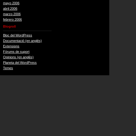
mayo 2006
abril 2006
marzo 2006
febrero 2006
Blogroll
Bloc del WordPress
Documentació (en anglès)
Extensions
Fòrums de suport
Opinions (en anglès)
Planeta del WordPress
Temes