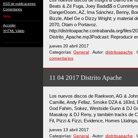
RSS de publicaciones
Beats & Zé Fuga, Joey Bada$$ o Cunninlyng
Comentarios
DangerDoom, AZ, Ima Sánchez, Benny, Bod
Meta
Bizzle, Abel Ge o Dizzy Wright; y material 
2070, Otam o Portavoz.
Acceder
http://distritoapache.contrabanda.org/files/
XHTML Válido
Distrito_Apache.mp3Podcast: Reproducir en
jueves 20 abril 2017
Categorías:
General
. Autor:
distritoapache
. 
comentarios
11 04 2017 Distrito Apache
Los nuevos discos de Raekwon, AG & John R
Camille, Andy Fellaz, Smoke DZA & 183rd, D
God Fahim, Sokez, Westside Gunn & DJ Gre
Masakoy & DJ Reny, y también tracks de 
Fil, Pizzi & Fizzi, Evidence, Homes Llúdriga
jueves 13 abril 2017
Categorías:
General
. Autor:
distritoapache
. 