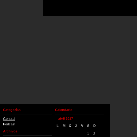
Categorías
Calendario
General
abril 2017
Podcast
L
M
X
J
V
S
D
Archivos
1
2