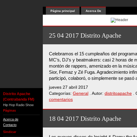
Página principal
Acerca De
25 04 2017 Distrito Apache
Celebramos el 15 cumpleaños del programa p
MC’s, DJ’s y beatmakers: casi 2 horas de m
montón de rappers, amenizado en la música
Sior, Femaz y Zé Fuga. Agradecimiento infini
participó, colaboró, o simplemente se pasó 
jueves 27 abril 2017
Categorías:
General
. Autor:
distritoapache
. 
Distrito Apache
(Contrabanda FM)
comentarios
Hip Hop Radio Show
Páginas
18 04 2017 Distrito Apache
Acerca de
Contacto
Sindicar
Los nuevos discos de Insight & Damu the f