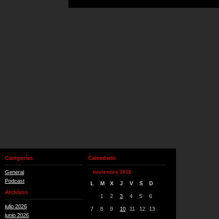
Categorías
Calendario
General
noviembre 2016
Podcast
L
M
X
J
V
S
D
Archivos
1
2
3
4
5
6
julio 2026
7
8
9
10
11
12
13
junio 2026