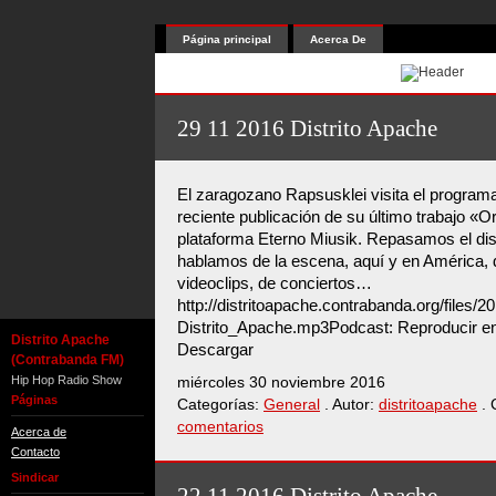
Página principal
Acerca De
29 11 2016 Distrito Apache
El zaragozano Rapsusklei visita el programa
reciente publicación de su último trabajo «Or
plataforma Eterno Miusik. Repasamos el di
hablamos de la escena, aquí y en América, d
videoclips, de conciertos…
http://distritoapache.contrabanda.org/files/
Distrito_Apache.mp3Podcast: Reproducir en
Distrito Apache
Descargar
(Contrabanda FM)
Hip Hop Radio Show
miércoles 30 noviembre 2016
Páginas
Categorías:
General
. Autor:
distritoapache
. 
comentarios
Acerca de
Contacto
Sindicar