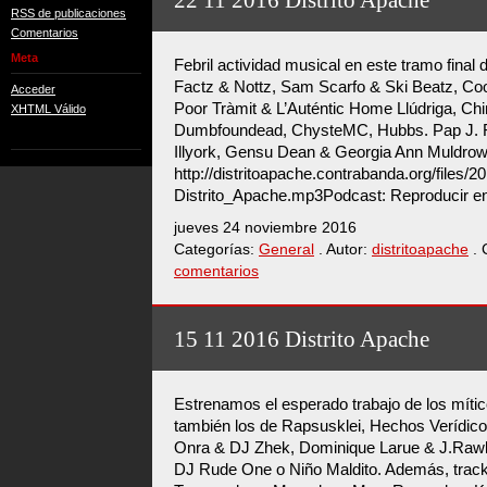
22 11 2016 Distrito Apache
RSS de publicaciones
Comentarios
Meta
Febril actividad musical en este tramo final
Factz & Nottz, Sam Scarfo & Ski Beatz, Coo
Acceder
Poor Tràmit & L’Auténtic Home Llúdriga, Ch
XHTML Válido
Dumbfoundead, ChysteMC, Hubbs. Pap J. R
Illyork, Gensu Dean & Georgia Ann Muldr
http://distritoapache.contrabanda.org/files/
Distrito_Apache.mp3Podcast: Reproducir e
jueves 24 noviembre 2016
Categorías:
General
. Autor:
distritoapache
. 
comentarios
15 11 2016 Distrito Apache
Estrenamos el esperado trabajo de los mític
también los de Rapsusklei, Hechos Verídico
Onra & DJ Zhek, Dominique Larue & J.Raw
DJ Rude One o Niño Maldito. Además, track