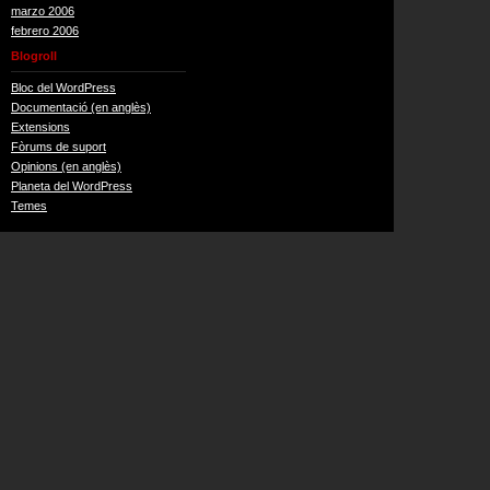
marzo 2006
febrero 2006
Blogroll
Bloc del WordPress
Documentació (en anglès)
Extensions
Fòrums de suport
Opinions (en anglès)
Planeta del WordPress
Temes