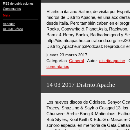
RSS de publicaciones
Comentarios
El artista italiano Salmo, de visita por Españ
Meta
micros de Distrito Apache, en una accidentad
desde Italia. Pero también caben en el pro
Acceder
Rocks, Copywrite & Planet Asia, Raekwon,
XHTML Válido
Bamz & Remy Banks, Badbadnotgood y Sea
http://distritoapache.contrabanda.org/files/
Distrito_Apache.mp3Podcast: Reproducir e
jueves 23 marzo 2017
Categorías:
General
. Autor:
distritoapache
. 
comentarios
14 03 2017 Distrito Apache
Los nuevos discos de Oddisee, Senyor Oca,
Tracey, ShazUno & Sayk o Calagad 13; los 
Chuuwee, Archie Bang & Maticulous, Flatbus
Bub Styles, Kool Keith & Edo.G o Masacre 
sonoro especial en memoria de Gata Cattan