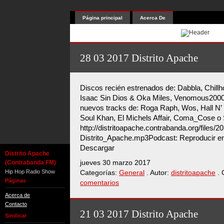
Página principal
Acerca De
28 03 2017 Distrito Apache
Discos recién estrenados de: Dabbla, Chillh
Isaac Sin Dios & Oka Miles, Venomous2000 &
nuevos tracks de: Roga Raph, Wos, Hall N
Soul Khan, El Michels Affair, Coma_Cose o
http://distritoapache.contrabanda.org/files/
Distrito_Apache.mp3Podcast: Reproducir en
Descargar
Distrito Apache
(Contrabanda FM)
jueves 30 marzo 2017
Hip Hop Radio Show
Categorías:
General
. Autor:
distritoapache
. 
Páginas
comentarios
Acerca de
Contacto
21 03 2017 Distrito Apache
Sindicar