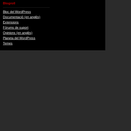
Blogroll
Bloc del WordPress
Documentació (en anglès)
Extensions
Fòrums de suport
Opinions (en anglès)
Planeta del WordPress
Temes