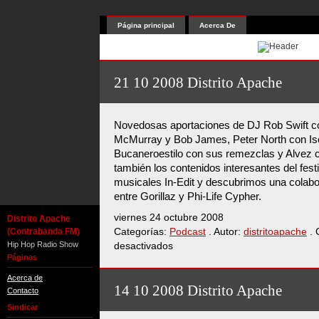
Página principal
Acerca De
21 10 2008 Distrito Apache
Novedosas aportaciones de DJ Rob Swift c
McMurray y Bob James, Peter North con Iso
Bucaneroestilo con sus remezclas y Alvez
también los contenidos interesantes del fes
musicales In-Edit y descubrimos una colabo
entre Gorillaz y Phi-Life Cypher.
viernes 24 octubre 2008
Distrito Apache
(Contrabanda FM)
Categorías:
Podcast
. Autor:
distritoapache
. 
Hip Hop Radio Show
desactivados
en
Páginas
21
10
Acerca de
2008
14 10 2008 Distrito Apache
Contacto
Distrito
Sindicar
Apache