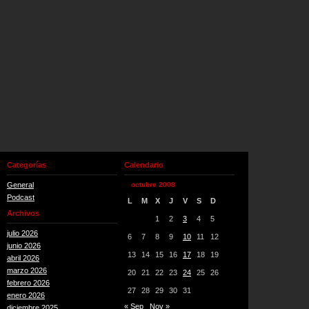
Categorías
Calendario
General
octubre 2008
Podcast
L
M
X
J
V
S
D
Archivos
1
2
3
4
5
julio 2026
6
7
8
9
10
11
12
junio 2026
13
14
15
16
17
18
19
abril 2026
marzo 2026
20
21
22
23
24
25
26
febrero 2026
27
28
29
30
31
enero 2026
« Sep
Nov »
diciembre 2025