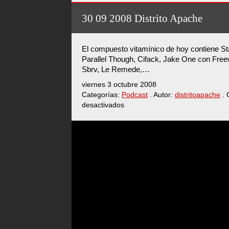
10
2008
30 09 2008 Distrito Apache
Distrito
Apache
El compuesto vitamínico de hoy contiene 
Parallel Though, Cifack, Jake One con Freew
Sbrv, Le Remede,…
viernes 3 octubre 2008
Categorías:
Podcast
. Autor:
distritoapache
. 
desactivados
en
30
09
2008
Distrito
Apache