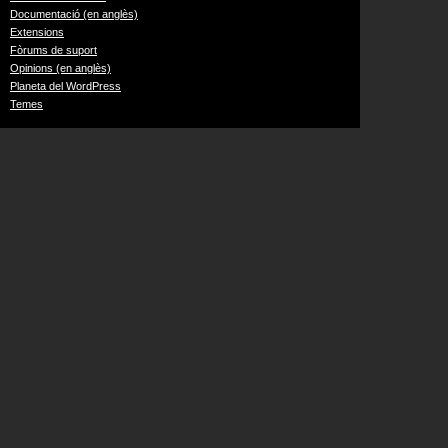
Documentació (en anglès)
Extensions
Fòrums de suport
Opinions (en anglès)
Planeta del WordPress
Temes