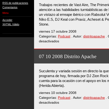
RSS de publicaciones
Trabajos recientes de Vast Aire, The Primer
Comentarios
atención a las habilidades turntablísticas de
Meta
un vistazo al erreape ibérico con Rabsolut 
Niko E.S, DJ Keal con Praxiz, Acheset & P
Acceder
Stone.
XHTML Válido
viernes 17 octubre 2008
Categorías:
Podcast
. Autor:
distritoapache
. 
desactivados
en
14
10
2008
07 10 2008 Distrito Apache
Distrito
Apache
Suculenta y variada sesión en directo la que
programa de hoy, firmada por DJ Zion Rock
cuenta para la ocasión con el apoyo en los
(Herida Abierta).
viernes 10 octubre 2008
Categorías:
Podcast
. Autor:
distritoapache
. 
desactivados
en
07