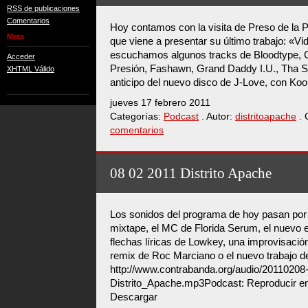
RSS de publicaciones
Comentarios
Hoy contamos con la visita de Preso de la Pr
Meta
que viene a presentar su último trabajo: «
escuchamos algunos tracks de Bloodtype,
Acceder
Presión, Fashawn, Grand Daddy I.U., Tha So
XHTML Válido
anticipo del nuevo disco de J-Love, con K
jueves 17 febrero 2011
Categorías:
Podcast
. Autor:
distritoapache
. 
comentarios
08 02 2011 Distrito Apache
Los sonidos del programa de hoy pasan po
mixtape, el MC de Florida Serum, el nuevo e
flechas líricas de Lowkey, una improvisació
remix de Roc Marciano o el nuevo trabajo 
http://www.contrabanda.org/audio/20110208
Distrito_Apache.mp3Podcast: Reproducir en
Descargar