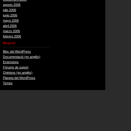
agosto 2006
julio 2006
junio 2006
mayo 2006
abril 2006
marzo 2006
febrero 2006
Blogroll
Bloc del WordPress
Documentació (en anglès)
Extensions
Fòrums de suport
Opinions (en anglès)
Planeta del WordPress
Temes