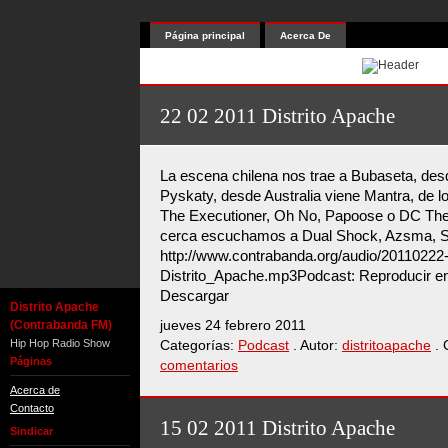
Página principal
Acerca De
22 02 2011 Distrito Apache
La escena chilena nos trae a Bubaseta, de
Pyskaty, desde Australia viene Mantra, de 
The Executioner, Oh No, Papoose o DC The M
cerca escuchamos a Dual Shock, Azsma, S
http://www.contrabanda.org/audio/20110222
Distrito_Apache.mp3Podcast: Reproducir en
Descargar
Distrito Apache
(Contrabanda FM)
jueves 24 febrero 2011
Hip Hop Radio Show
Categorías:
Podcast
. Autor:
distritoapache
. 
Páginas
comentarios
Acerca de
Contacto
15 02 2011 Distrito Apache
Sindicar