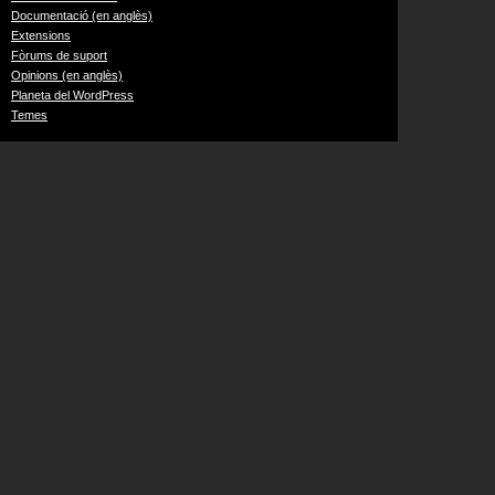
Documentació (en anglès)
Extensions
Fòrums de suport
Opinions (en anglès)
Planeta del WordPress
Temes