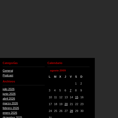
Categorías
Calendario
General
agosto 2009
Podcast
L
M
X
J
V
S
D
Archivos
1
2
julio 2026
3
4
5
6
7
8
9
junio 2026
10
11
12
13
14
15
16
abril 2026
marzo 2026
17
18
19
20
21
22
23
febrero 2026
24
25
26
27
28
29
30
enero 2026
diciembre 2025
31