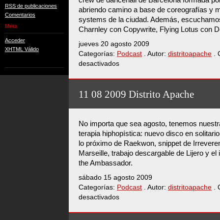
RSS de publicaciones
abriendo camino a base de coreografías y m
Comentarios
systems de la ciudad. Además, escuchamo
Meta
Charnley con Copywrite, Flying Lotus con 
Acceder
jueves 20 agosto 2009
XHTML Válido
Categorías:
Podcast
. Autor:
distritoapache
. 
desactivados
en
18
08
2009
11 08 2009 Distrito Apache
Distrito
Apache
No importa que sea agosto, tenemos nuestr
terapia hiphopística: nuevo disco en solitari
lo próximo de Raekwon, snippet de Irrever
Marseille, trabajo descargable de Lijero y el
the Ambassador.
sábado 15 agosto 2009
Categorías:
Podcast
. Autor:
distritoapache
. 
desactivados
en
11
08