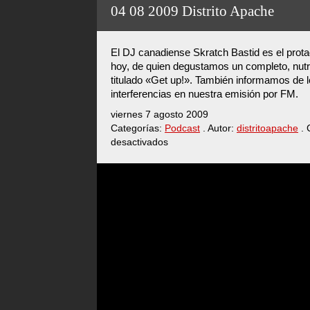
2009
04 08 2009 Distrito Apache
Distrito
Apache
El DJ canadiense Skratch Bastid es el prot
hoy, de quien degustamos un completo, nutri
titulado «Get up!». También informamos de 
interferencias en nuestra emisión por FM.
viernes 7 agosto 2009
Categorías:
Podcast
. Autor:
distritoapache
. 
desactivados
en
04
08
2009
Distrito
Apache