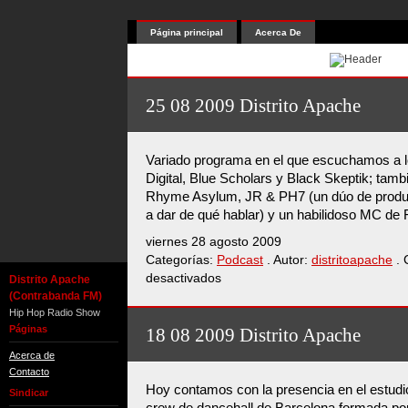
Página principal
Acerca De
25 08 2009 Distrito Apache
Variado programa en el que escuchamos a l
Digital, Blue Scholars y Black Skeptik; tamb
Rhyme Asylum, JR & PH7 (un dúo de produ
a dar de qué hablar) y un habilidoso MC de 
viernes 28 agosto 2009
Categorías:
Podcast
. Autor:
distritoapache
. 
desactivados
en
Distrito Apache
25
(Contrabanda FM)
08
Hip Hop Radio Show
2009
Páginas
18 08 2009 Distrito Apache
Distrito
Acerca de
Apache
Contacto
Hoy contamos con la presencia en el estu
Sindicar
crew de dancehall de Barcelona formada po