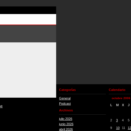
Categorías
Calendario
General
octubre 2006
Podcast
L
M
X
J
he
Archivos
julio 2026
2
3
4
5
junio 2026
9
10
11
1
abril 2026