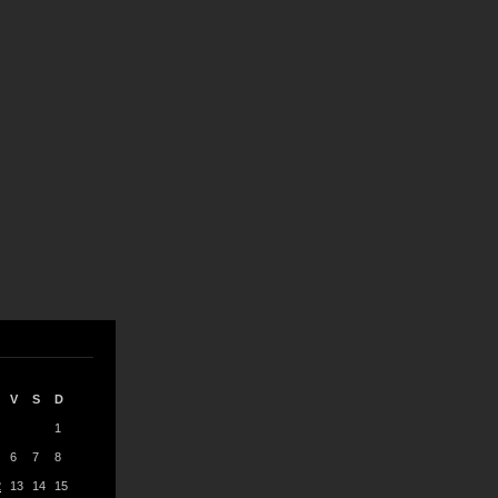
V
S
D
1
6
7
8
2
13
14
15