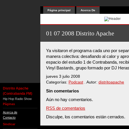
Página principal
Acerca De
01 07 2008 Distrito Apache
Ya visitaron el programa cada uno por sepa
manera colectiva: desafiando al calor y ap
espacio del estudio 1 de Contrabanda, recibi
Vinyl Bastards, grupo formado por DJ Her
jueves 3 julio 2008
Categorías:
Podcast
. Autor:
distritoapache
Distrito Apache
Sin comentarios
(Contrabanda FM)
Hip Hop Radio Show
Aún no hay comentarios.
Páginas
RSS de comentarios
Acerca de
Disculpe, los comentarios están cerrados.
Contacto
Sindicar