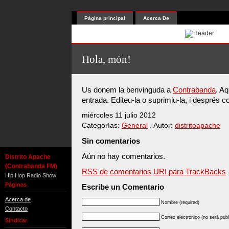
Página principal
Acerca De
Hola, món!
Us donem la benvinguda a
Contrabanda
. Aq
entrada. Editeu-la o suprimiu-la, i després 
miércoles 11 julio 2012
Categorías:
General
. Autor:
distritoapache
Sin comentarios
Aún no hay comentarios.
Distrito Apache
(Contrabanda FM)
RSS de comentarios
URI para TrackBacks
Hip Hop Radio Show
Páginas
Escribe un Comentario
Acerca de
Nombre (required)
Contacto
Correo electrónico (no será publ
Sindicar