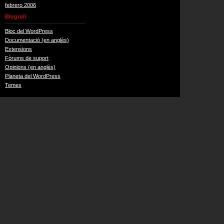
febrero 2006
Blogroll
Bloc del WordPress
Documentació (en anglès)
Extensions
Fòrums de suport
Opinions (en anglès)
Planeta del WordPress
Temes