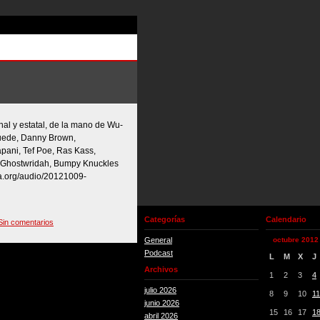
nal y estatal, de la mano de Wu-
Suede, Danny Brown,
ani, Tef Poe, Ras Kass,
s, Ghostwridah, Bumpy Knuckles
da.org/audio/20121009-
Categorías
Calendario
Sin comentarios
General
octubre 2012
Podcast
L
M
X
J
Archivos
1
2
3
4
julio 2026
8
9
10
11
junio 2026
15
16
17
1
abril 2026