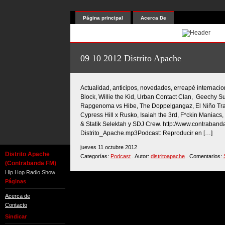
Página principal
Acerca De
09 10 2012 Distrito Apache
Actualidad, anticipos, novedades, erreapé internacio
Block, Willie the Kid, Urban Contact Clan, Geechy 
Rapgenoma vs Hibe, The Doppelgangaz, El Niño Trap
Cypress Hill x Rusko, Isaiah the 3rd, F*ckin Maniac
& Statik Selektah y SDJ Crew. http://www.contraban
Distrito_Apache.mp3Podcast: Reproducir en […]
jueves 11 octubre 2012
Distrito Apache
Categorías:
Podcast
. Autor:
distritoapache
. Comentarios:
(Contrabanda FM)
Hip Hop Radio Show
Páginas
Acerca de
Contacto
Sindicar