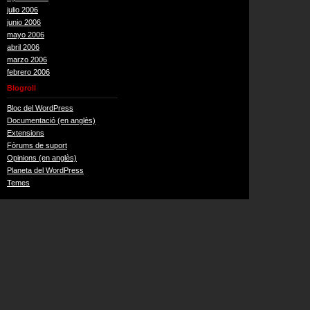
julio 2006
junio 2006
mayo 2006
abril 2006
marzo 2006
febrero 2006
Blogroll
Bloc del WordPress
Documentació (en anglès)
Extensions
Fòrums de suport
Opinions (en anglès)
Planeta del WordPress
Temes