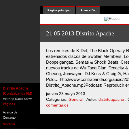
Página principal
Acerca De
21 05 2013 Distrito Apache
Los remixes de K-Def, The Black Opera y Ri
estrenados discos de Swollen Members, Lo
Doppelgangaz, Semas & Shock Beats, Creat
nuevos tracks de Wu-Tang Clan, Tenacity & 
Cheung, Jonwayne, DJ Koss & Craig G, Ha
Polo… http://www.contrabanda.org/audio/2
Distrito_Apache.mp3Podcast: Reproducir e
Distrito Apache
(Contrabanda FM)
jueves 23 mayo 2013
Hip Hop Radio Show
Categorías:
General
. Autor:
distritoapache
. 
Páginas
comentarios
Acerca de
Contacto
Sindicar