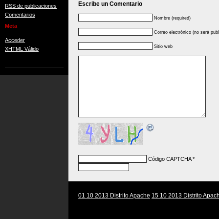
Escribe un Comentario
RSS de publicaciones
Comentarios
Nombre (required)
Meta
Correo electrónico (no será publ
Acceder
Sitio web
XHTML Válido
Código CAPTCHA
*
01 10 2013 Distrito Apache
15 10 2013 Distrito Apac