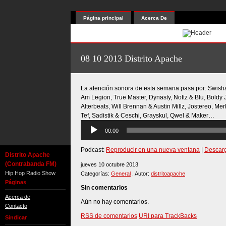
Página principal
Acerca De
08 10 2013 Distrito Apache
La atención sonora de esta semana pasa por: Swisha 
Am Legion, True Master, Dynasty, Nottz & Blu, Boldy
Alterbeats, Will Brennan & Austin Millz, Jostereo, Mer
Tef, Sadistik & Ceschi, Grayskul, Qwel & Maker…
Reproductor
00:00
de
audio
Podcast:
Reproducir en una nueva ventana
|
Descar
Distrito Apache
(Contrabanda FM)
jueves 10 octubre 2013
Hip Hop Radio Show
Categorías:
General
. Autor:
distritoapache
Páginas
Sin comentarios
Acerca de
Aún no hay comentarios.
Contacto
RSS de comentarios
URI para TrackBacks
Sindicar