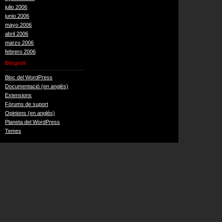
julio 2006
junio 2006
mayo 2006
abril 2006
marzo 2006
febrero 2006
Blogroll
Bloc del WordPress
Documentació (en anglès)
Extensions
Fòrums de suport
Opinions (en anglès)
Planeta del WordPress
Temes