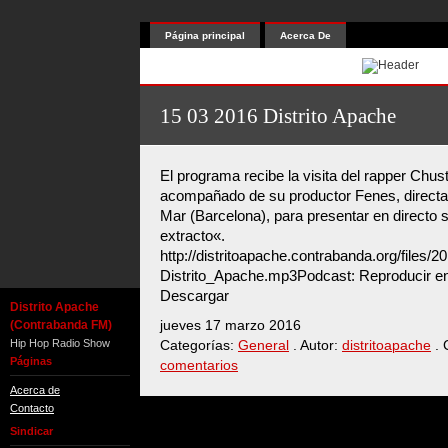
Página principal
Acerca De
15 03 2016 Distrito Apache
El programa recibe la visita del rapper Chus
acompañado de su productor Fenes, direct
Mar (Barcelona), para presentar en directo s
extracto«.
http://distritoapache.contrabanda.org/files/
Distrito_Apache.mp3Podcast: Reproducir en
Descargar
Distrito Apache
(Contrabanda FM)
jueves 17 marzo 2016
Hip Hop Radio Show
Categorías:
General
. Autor:
distritoapache
. 
Páginas
comentarios
Acerca de
Contacto
Sindicar