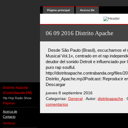
Página principal
Acerca De
06 09 2016 Distrito Apache
Desde São Paulo (Brasil), escuchamos el m
Musical Vol.1«, centrado en el rap independ
deudor del sonido Detroit e influenciado por 
puro rap soulful.
http://distritoapache.contrabanda.org/files/
Distrito_Apache.mp3Podcast: Reproducir en
Descargar
Distrito Apache
(Contrabanda FM)
jueves 8 septiembre 2016
Hip Hop Radio Show
Categorías:
General
. Autor:
distritoapache
. 
Páginas
comentarios
Acerca de
Contacto
Sindicar