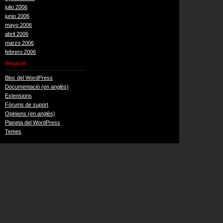
julio 2006
junio 2006
mayo 2006
abril 2006
marzo 2006
febrero 2006
Blogroll
Bloc del WordPress
Documentació (en anglès)
Extensions
Fòrums de suport
Opinions (en anglès)
Planeta del WordPress
Temes