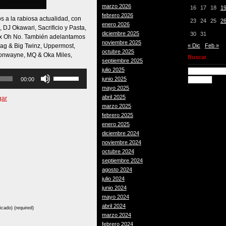
marzo 2026
16
17
18
1
febrero 2026
 a la rabiosa actualidad, con
23
24
25
2
enero 2026
 DJ Okawari, Sacrificio y Pasta,
diciembre 2025
30
31
e x Oh No. También adelantamos
noviembre 2025
ag & Big Twinz, Uppermost,
« Dic
Feb »
octubre 2025
Jonwayne, MQ & Oka Miles,
Buscar
septiembre 2025
julio 2025
Utiliza
junio 2025
00:00
las
mayo 2025
teclas
abril 2025
gar
de
marzo 2025
flecha
febrero 2025
arriba/abajo
enero 2025
para
diciembre 2024
aumentar
noviembre 2024
o
octubre 2024
disminuir
septiembre 2024
el
agosto 2024
volumen.
julio 2024
junio 2024
mayo 2024
abril 2024
icado) (required)
marzo 2024
febrero 2024