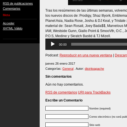
RSS de publicaciones
Comentarios
Tras los resúmenes de las últimas semanas, volvemos
Meta
los nuevos discos de: Prodigy, Shaz Illyork, Emblema,
Planet Asia, Nadia Rose, Joshu & DJ Keal, y Tristat
Acceder
material de: Sean Rosati, Joey Bada$$, Marvelous M
XHTML Válido
IAM, Westside Gunn, Giallo Point & SmooVth, O.C., 
P.O.S, Medine y Skratch Bastid & TJ Mizell.
Reproductor
00:00
de
audio
Podcast:
Reproducir en una nueva ventana
|
Descar
jueves 26 enero 2017
Categorías:
General
. Autor:
distritoapache
Sin comentarios
Aún no hay comentarios.
RSS de comentarios
URI para TrackBacks
Escribe un Comentario
Nombre (required)
Correo electrónico (no será publ
Sitio web