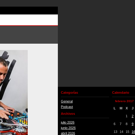
Categorías
Calendario
General
febrero 2017
Podcast
L
M
X
J
Archivos
1
2
julio 2026
6
7
8
9
junio 2026
13
14
15
1
abril 2026