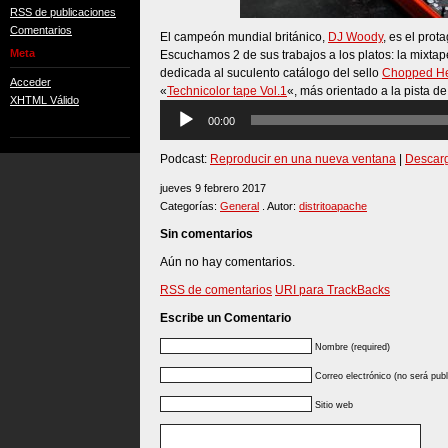
RSS de publicaciones
Comentarios
El campeón mundial británico,
DJ Woody
, es el prot
Meta
Escuchamos 2 de sus trabajos a los platos: la mixtap
dedicada al suculento catálogo del sello
Chopped He
Acceder
«
Technicolor tape Vol.1
«, más orientado a la pista de
XHTML Válido
Reproductor
00:00
de
audio
Podcast:
Reproducir en una nueva ventana
|
Descar
jueves 9 febrero 2017
Categorías:
General
. Autor:
distritoapache
Sin comentarios
Aún no hay comentarios.
RSS de comentarios
URI para TrackBacks
Escribe un Comentario
Nombre (required)
Correo electrónico (no será publ
Sitio web