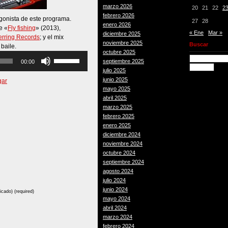
marzo 2026
20
21
22
2
febrero 2026
agonista de este programa.
27
28
enero 2026
e «
Fly fishing
» (2013),
« Ene
Mar »
diciembre 2025
rring Records
; y el mix
noviembre 2025
Buscar
 baile.
octubre 2025
Utiliza
septiembre 2025
00:00
las
julio 2025
teclas
junio 2025
gar
de
mayo 2025
flecha
abril 2025
arriba/abajo
marzo 2025
para
febrero 2025
aumentar
enero 2025
o
diciembre 2024
disminuir
noviembre 2024
el
octubre 2024
volumen.
septiembre 2024
agosto 2024
julio 2024
junio 2024
icado) (required)
mayo 2024
abril 2024
marzo 2024
febrero 2024