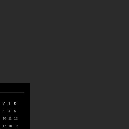
V
S
D
3
4
5
10
11
12
6
17
18
19