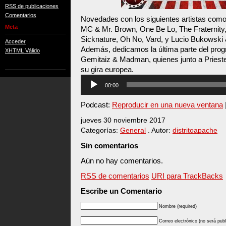
RSS de publicaciones
Comentarios
Novedades con los siguientes artistas como
Meta
MC & Mr. Brown, One Be Lo, The Fraternity
Sicknature, Oh No, Vard, y Lucio Bukowski
Acceder
Además, dedicamos la última parte del progr
XHTML Válido
Gemitaiz & Madman, quienes junto a Prieste
su gira europea.
Reproductor
00:00
de
audio
Podcast:
Reproducir en una nueva ventana
jueves 30 noviembre 2017
Categorías:
General
. Autor:
distritoapache
Sin comentarios
Aún no hay comentarios.
RSS de comentarios
URI para TrackBacks
Escribe un Comentario
Nombre (required)
Correo electrónico (no será publ