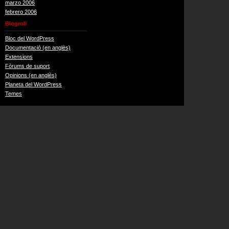
marzo 2006
febrero 2006
Blogroll
Bloc del WordPress
Documentació (en anglès)
Extensions
Fòrums de suport
Opinions (en anglès)
Planeta del WordPress
Temes