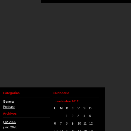
Categorías
Calendario
General
noviembre 2017
Podcast
L
M
X
J
V
S
D
Archivos
1
2
3
4
5
julio 2026
6
7
8
9
10
11
12
junio 2026