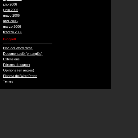
julio 2006
junio 2006
mayo 2006
abril 2006
marzo 2006
febrero 2006
Blogroll
Bloc del WordPress
Documentació (en anglès)
Extensions
Fòrums de suport
Opinions (en anglès)
Planeta del WordPress
Temes