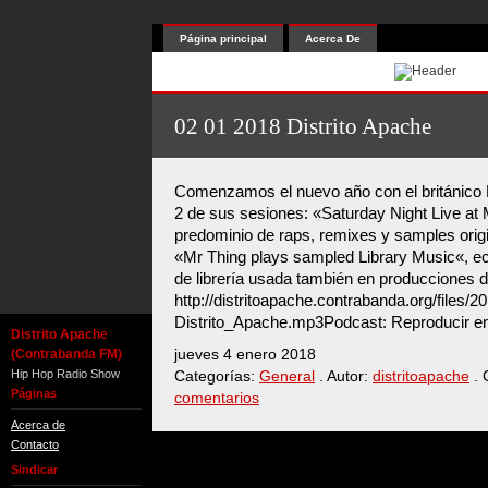
Página principal
Acerca De
02 01 2018 Distrito Apache
Comenzamos el nuevo año con el británico
2 de sus sesiones: «Saturday Night Live at 
predominio de raps, remixes y samples origi
«Mr Thing plays sampled Library Music«, 
de librería usada también en producciones 
http://distritoapache.contrabanda.org/files/
Distrito_Apache.mp3Podcast: Reproducir e
Distrito Apache
(Contrabanda FM)
jueves 4 enero 2018
Hip Hop Radio Show
Categorías:
General
. Autor:
distritoapache
. 
Páginas
comentarios
Acerca de
Contacto
Sindicar