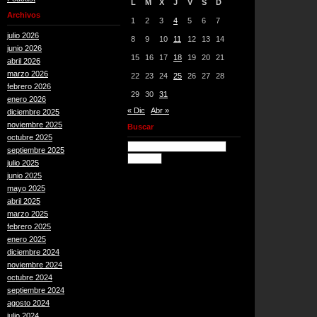
L
M
X
J
V
S
D
Archivos
1
2
3
4
5
6
7
julio 2026
8
9
10
11
12
13
14
junio 2026
15
16
17
18
19
20
21
abril 2026
marzo 2026
22
23
24
25
26
27
28
febrero 2026
29
30
31
enero 2026
« Dic
Abr »
diciembre 2025
noviembre 2025
Buscar
octubre 2025
septiembre 2025
julio 2025
junio 2025
mayo 2025
abril 2025
marzo 2025
febrero 2025
enero 2025
diciembre 2024
noviembre 2024
octubre 2024
septiembre 2024
agosto 2024
julio 2024