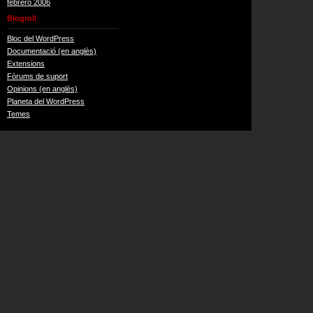
febrero 2006
Blogroll
Bloc del WordPress
Documentació (en anglès)
Extensions
Fòrums de suport
Opinions (en anglès)
Planeta del WordPress
Temes