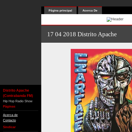
Página principal
Acerca De
17 04 2018 Distrito Apache
Distrito Apache
(Contrabanda FM)
Hip Hop Radio Show
Páginas
Acerca de
Contacto
Sindicar