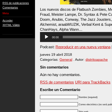
RSS de publicaciones
Comentarios
Los nuevos discos de Flatbush Zombies, 
Meta
Fraud, Meister Lampe, Dr. Syntax & Pete 
Doom, Anubis, Conway, The Jazz Jousters
Acceder
Alchemist, araabMUZIK, Verbal Kent & Supe
XHTML Válido
ChanHays, Alpha Wann…
Reproductor
00:00
de
audio
Podcast:
Reproducir en una nueva ventana
jueves 19 abril 2018
Categorías:
General
. Autor:
distritoapache
Sin comentarios
Aún no hay comentarios.
RSS de comentarios
URI para TrackBacks
Escribe un Comentario
Nombre (required)
Correo electrónico (no será publ
Sitio web