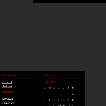
Categorías
Calendario
General
julio 2018
Podcast
L
M
X
J
V
S
D
Archivos
1
julio 2026
2
3
4
5
6
7
8
junio 2026