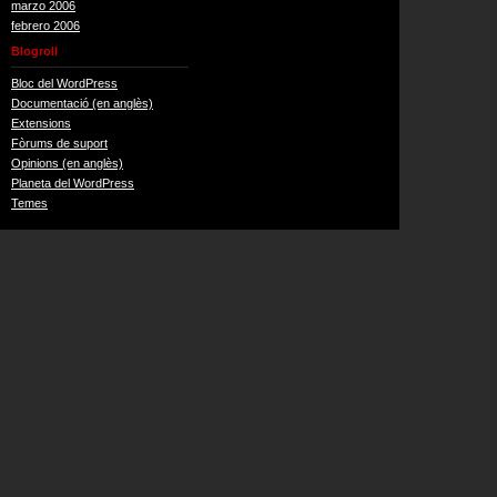
marzo 2006
febrero 2006
Blogroll
Bloc del WordPress
Documentació (en anglès)
Extensions
Fòrums de suport
Opinions (en anglès)
Planeta del WordPress
Temes