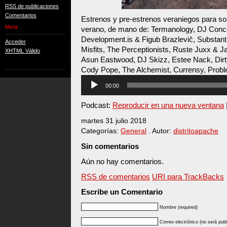
RSS de publicaciones
Comentarios
Estrenos y pre-estrenos veraniegos para sob
Meta
verano, de mano de: Termanology, DJ Conce
Development.is & Figub Brazlevič, Substant
Acceder
Misfits, The Perceptionists, Ruste Juxx & 
XHTML Válido
Asun Eastwood, DJ Skizz, Estee Nack, Dir
Cody Pope, The Alchemist, Currensy, Pro
Reproductor
00:00
de
audio
Podcast:
Reproducir en una nueva ventana
martes 31 julio 2018
Categorías:
General
. Autor:
distritoapache
Sin comentarios
Aún no hay comentarios.
RSS de comentarios
URI para TrackBacks
Escribe un Comentario
Nombre (required)
Correo electrónico (no será publ