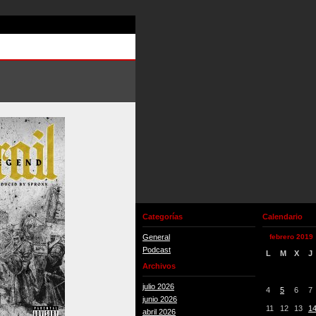
Categorías
Calendario
General
febrero 2019
Podcast
L
M
X
J
Archivos
julio 2026
4
5
6
7
junio 2026
11
12
13
1
abril 2026