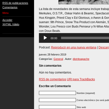
RSS de publicaciones
Comentarios
La lista de novedades de esta semana incluye traba
Meta
Merkules, O.S.T.R., Oskar Hahn & Beamic, Spectacul
Hus Kingpin, Priest Clay x Ed Glorious, o Awon & Gor
Acceder
suenan: 9th Prince, Snow Tha Product con Alemán, 
XHTML Válido
Wonder, Lou Fresco con Buds Penseur y N-Wise All
con Doux Beats.
Reproductor
00:00
de
audio
Podcast:
Reproducir en una nueva ventana
|
Descar
jueves 28 febrero 2019
Categorías:
General
. Autor:
distritoapache
Sin comentarios
Aún no hay comentarios.
RSS de comentarios
URI para TrackBacks
Escribe un Comentario
Nombre (required)
Correo electrónico (no será publ
Sitio web