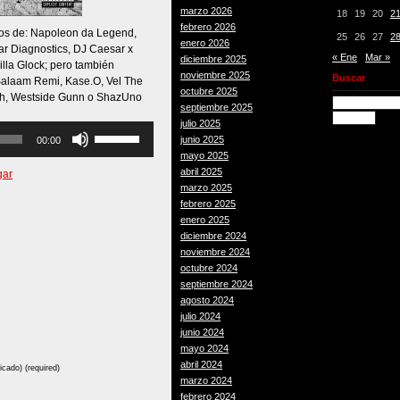
marzo 2026
18
19
20
2
febrero 2026
jos de: Napoleon da Legend,
25
26
27
2
enero 2026
ar Diagnostics, DJ Caesar x
« Ene
Mar »
diciembre 2025
illa Glock; pero también
noviembre 2025
Buscar
Salaam Remi, Kase.O, Vel The
octubre 2025
ah, Westside Gunn o ShazUno
septiembre 2025
julio 2025
Utiliza
junio 2025
00:00
las
mayo 2025
teclas
abril 2025
gar
de
marzo 2025
flecha
febrero 2025
arriba/abajo
enero 2025
para
diciembre 2024
aumentar
noviembre 2024
o
octubre 2024
disminuir
septiembre 2024
el
agosto 2024
volumen.
julio 2024
junio 2024
mayo 2024
abril 2024
icado) (required)
marzo 2024
febrero 2024