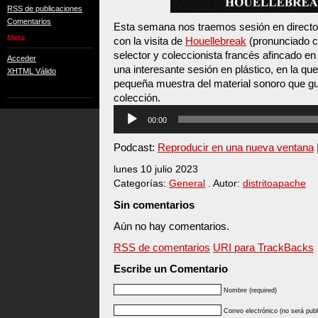
RSS de publicaciones
Comentarios
Esta semana nos traemos sesión en directo
Meta
con la visita de
Houellebreak
(pronunciado c
selector y coleccionista francés afincado e
Acceder
una interesante sesión en plástico, en la 
XHTML Válido
pequeña muestra del material sonoro que g
colección.
Reproductor
00:00
de
audio
Podcast:
Reproducir en una nueva ventana
lunes 10 julio 2023
Categorías:
General
. Autor:
distritoapache
Sin comentarios
Aún no hay comentarios.
RSS de comentarios
URI para TrackBacks
Escribe un Comentario
Nombre (required)
Correo electrónico (no será publ