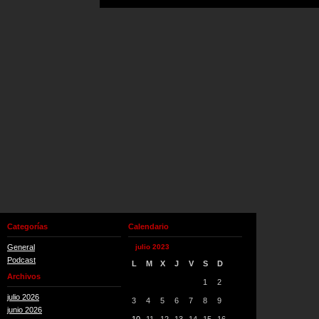
Categorías
Calendario
General
julio 2023
Podcast
L
M
X
J
V
S
D
Archivos
1
2
julio 2026
3
4
5
6
7
8
9
junio 2026