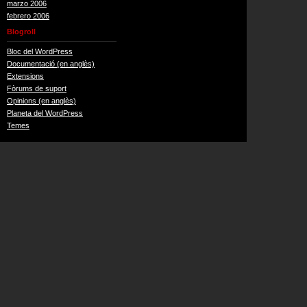
marzo 2006
febrero 2006
Blogroll
Bloc del WordPress
Documentació (en anglès)
Extensions
Fòrums de suport
Opinions (en anglès)
Planeta del WordPress
Temes