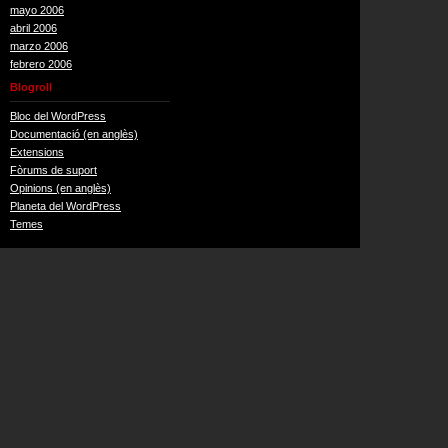
mayo 2006
abril 2006
marzo 2006
febrero 2006
Blogroll
Bloc del WordPress
Documentació (en anglès)
Extensions
Fòrums de suport
Opinions (en anglès)
Planeta del WordPress
Temes