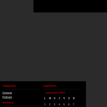
Categorías
Calendario
General
septiembre 2025
Podcast
L
M
X
J
V
S
D
Archivos
1
2
3
4
5
6
7